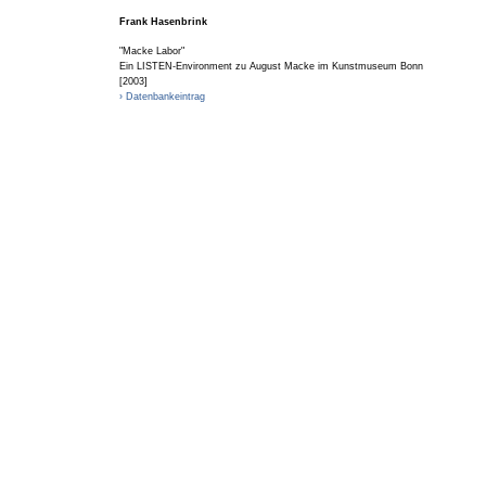
Frank Hasenbrink
"Macke Labor"
Ein LISTEN-Environment zu August Macke im Kunstmuseum Bonn
[2003]
› Datenbankeintrag