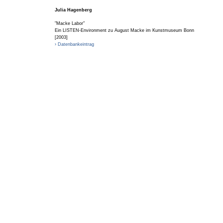
Julia Hagenberg
"Macke Labor"
Ein LISTEN-Environment zu August Macke im Kunstmuseum Bonn
[2003]
› Datenbankeintrag