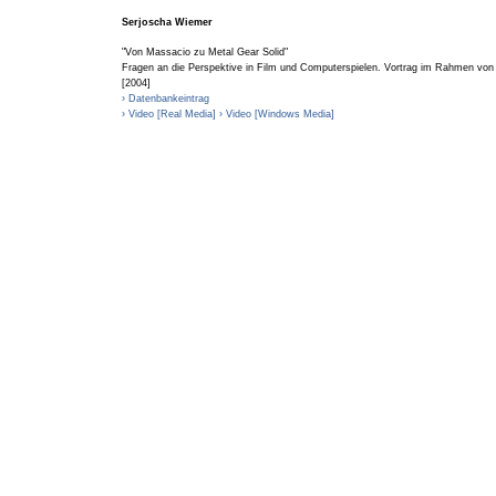
Serjoscha Wiemer
"Von Massacio zu Metal Gear Solid"
Fragen an die Perspektive in Film und Computerspielen. Vortrag im Rahmen von
[2004]
› Datenbankeintrag
› Video [Real Media]
› Video [Windows Media]