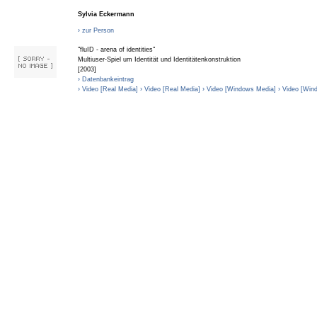
Sylvia Eckermann
› zur Person
"fluID - arena of identities"
Multiuser-Spiel um Identität und Identitätenkonstruktion
[2003]
› Datenbankeintrag
› Video [Real Media]
› Video [Real Media]
› Video [Windows Media]
› Video [Win