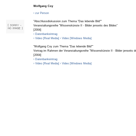
Wolfgang Coy
› zur Person
"Abschlussdiskussion zum Thema "Das lebende Bild""
Veranstaltungsreihe "Wissenskünste II - Bilder jenseits des Bildes"
[2004]
› Datenbankeintrag
› Video [Real Media]
› Video [Windows Media]
"Wolfgang Coy zum Thema "Das lebende Bild""
Vortrag im Rahmen der Veranstaltungsreihe "Wissenskünste II - Bilder jenseits d
[2004]
› Datenbankeintrag
› Video [Real Media]
› Video [Windows Media]