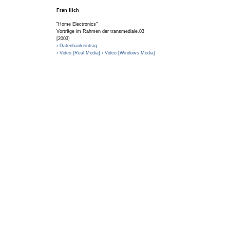
Fran Ilich
"Home Electronics"
Vorträge im Rahmen der transmediale.03
[2003]
› Datenbankeintrag
› Video [Real Media]
› Video [Windows Media]