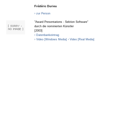
Frédéric Durieu
› zur Person
"Award Presentations - Sektion Software"
durch die nominierten Künstler
[2003]
› Datenbankeintrag
› Video [Windows Media]
› Video [Real Media]