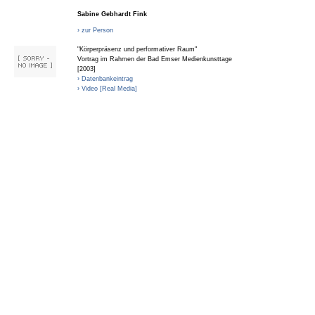
Sabine Gebhardt Fink
› zur Person
"Körperpräsenz und performativer Raum"
Vortrag im Rahmen der Bad Emser Medienkunsttage
[2003]
› Datenbankeintrag
› Video [Real Media]