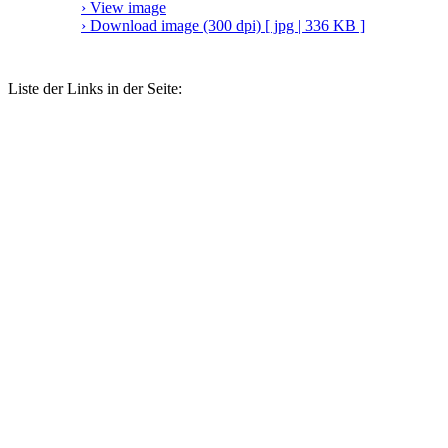
› View image
› Download image (300 dpi) [ jpg | 336 KB ]
Liste der Links in der Seite: