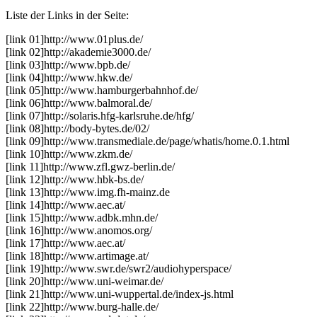
Liste der Links in der Seite:
[link 01]
http://www.01plus.de/
[link 02]
http://akademie3000.de/
[link 03]
http://www.bpb.de/
[link 04]
http://www.hkw.de/
[link 05]
http://www.hamburgerbahnhof.de/
[link 06]
http://www.balmoral.de/
[link 07]
http://solaris.hfg-karlsruhe.de/hfg/
[link 08]
http://body-bytes.de/02/
[link 09]
http://www.transmediale.de/page/whatis/home.0.1.html
[link 10]
http://www.zkm.de/
[link 11]
http://www.zfl.gwz-berlin.de/
[link 12]
http://www.hbk-bs.de/
[link 13]
http://www.img.fh-mainz.de
[link 14]
http://www.aec.at/
[link 15]
http://www.adbk.mhn.de/
[link 16]
http://www.anomos.org/
[link 17]
http://www.aec.at/
[link 18]
http://www.artimage.at/
[link 19]
http://www.swr.de/swr2/audiohyperspace/
[link 20]
http://www.uni-weimar.de/
[link 21]
http://www.uni-wuppertal.de/index-js.html
[link 22]
http://www.burg-halle.de/