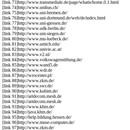
[link 73]
http://www.transmediale.de/page/whatis/home.0.1.html
[link 74]
http://www.unibas.ch/
[link 75]
http://www.uni-bremen.de/
[link 76]
http://www.uni-dortmund.de/web/de/index.html
[link 77]
http://www.uni-giessen.de/
[link 78]
http://www.udk-berlin.de/
[link 79]
http://www.uni-siegen.de/
[link 80]
http://www.mu-luebeck.de/
[link 81]
http://www.umich.edu/
[link 82]
http://www.univie.ac.at/
[link 83]
http://www.v2.nl/
[link 84]
http://www.volkswagenstiftung.de/
[link 85]
http://www.wand5.de
[link 86]
http://www.wdr.de
[link 87]
http://wrocenter.pl/
[link 88]
http://www.zkm.de/
[link 89]
http://www.swr.de/
[link 90]
http://www.kubim.de/
[link 91]
http://artdecom.mesh.de
[link 92]
http://artdecom.mesh.de
[link 93]
http://www.khm.de/
[link 94]
http://java.khm.de/
[link 95]
http://help.bildung.hessen.de/
[link 96]
http://www.muse-computer.de/
[link 97]
http://www.zkm.de/