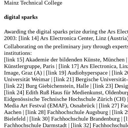
Mainz Technical College
digital sparks
Awarding the digital sparks prize during the Ars Elec
2003:
[link 14] Ars Electronica Center, Linz (Austria
Collaborating on the preliminary jury through expert
institutions:
[link 15] Akademie der bildenden Künste, München
Künstlergruppe, Paris
|
[link 17] Ars Electronica, Lin
Image, Graz (A)
|
[link 19] Audiohyperspace
|
[link 
Universität Weimar
|
[link 21] Bergische Universitä
[link 22] Burg Giebichenstein, Halle
|
[link 23] Des
[link 24] Edith Ruß Haus für Medienkunst, Oldenbur
Eidgenössische Technische Hochschule Zürich (CH)
Media Art Festval (EMAF), Osnabrück
|
[link 27] F
Aachen
|
[link 28] Fachhochschule Augsburg
|
[link 
Bielefeld
|
[link 30] Fachhochschule Brandenburg
|
[
Fachhochschule Darmstadt
|
[link 32] Fachhochschu