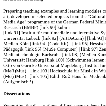
Preparing teaching examples and learning modules c
art, developed in selected projects from the "Cultural
Media Age" programme of the German Federal Minis
Research (BMBF)
[link 90] kubim
[link 91] Institut für multimediale und interaktive S
Universität Lübeck
[link 92] (ArtDeCom)
|
[link 93]
Medien Köln
[link 94] (Code.Kit)
|
[link 95] Hessisc
Pädagogik
[link 96] (MuSe Computer)
|
[link 97] Ze
Medientechnologie Karlsruhe
[link 98] (Medien Kun
Universität Hamburg
[link 100] (Schwimmen lernen 
Otto von Güricke Universität Magdeburg, Institut f
(Me(i)Mus)
|
[link 103] Hochschule für Musik in W
(Me(i)Mus)
|
[link 105] Edith-Ruß-Haus für Medien
(Aufgemischt!)
Dissertations
Supporting the dissertations of final-year students f