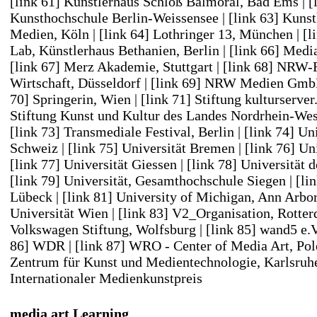
[link 61] Künstlerhaus Schloß Balmoral, Bad Ems
|
[
Kunsthochschule Berlin-Weissensee
|
[link 63] Kuns
Medien, Köln
|
[link 64] Lothringer 13, München
|
[l
Lab, Künstlerhaus Bethanien, Berlin
|
[link 66] Medi
[link 67] Merz Akademie, Stuttgart
|
[link 68] NRW-
Wirtschaft, Düsseldorf
|
[link 69] NRW Medien GmbH
70] Springerin, Wien
|
[link 71] Stiftung kulturserv
Stiftung Kunst und Kultur des Landes Nordrhein-Wes
[link 73] Transmediale Festival, Berlin
|
[link 74] Un
Schweiz
|
[link 75] Universität Bremen
|
[link 76] Un
[link 77] Universität Giessen
|
[link 78] Universität 
[link 79] Universität, Gesamthochschule Siegen
|
[li
Lübeck
|
[link 81] University of Michigan, Ann Arbo
Universität Wien
|
[link 83] V2_Organisation, Rotte
Volkswagen Stiftung, Wolfsburg
|
[link 85] wand5 e.V
86] WDR
|
[link 87] WRO - Center of Media Art, Pol
Zentrum für Kunst und Medientechnologie, Karlsruh
Internationaler Medienkunstpreis
media art Learning