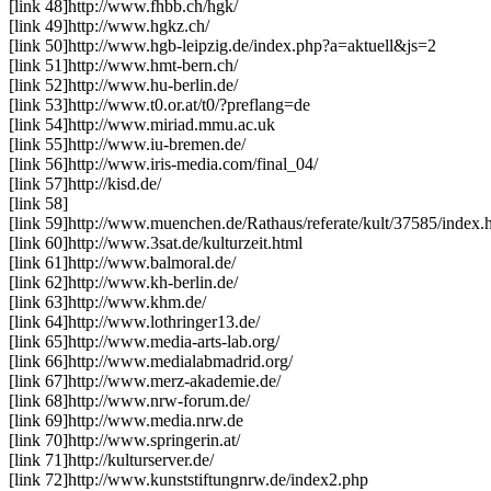
[link 48]
http://www.fhbb.ch/hgk/
[link 49]
http://www.hgkz.ch/
[link 50]
http://www.hgb-leipzig.de/index.php?a=aktuell&js=2
[link 51]
http://www.hmt-bern.ch/
[link 52]
http://www.hu-berlin.de/
[link 53]
http://www.t0.or.at/t0/?preflang=de
[link 54]
http://www.miriad.mmu.ac.uk
[link 55]
http://www.iu-bremen.de/
[link 56]
http://www.iris-media.com/final_04/
[link 57]
http://kisd.de/
[link 58]
[link 59]
http://www.muenchen.de/Rathaus/referate/kult/37585/index.
[link 60]
http://www.3sat.de/kulturzeit.html
[link 61]
http://www.balmoral.de/
[link 62]
http://www.kh-berlin.de/
[link 63]
http://www.khm.de/
[link 64]
http://www.lothringer13.de/
[link 65]
http://www.media-arts-lab.org/
[link 66]
http://www.medialabmadrid.org/
[link 67]
http://www.merz-akademie.de/
[link 68]
http://www.nrw-forum.de/
[link 69]
http://www.media.nrw.de
[link 70]
http://www.springerin.at/
[link 71]
http://kulturserver.de/
[link 72]
http://www.kunststiftungnrw.de/index2.php