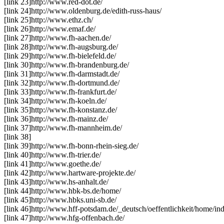
[link 23]
http://www.red-dot.de/
[link 24]
http://www.oldenburg.de/edith-russ-haus/
[link 25]
http://www.ethz.ch/
[link 26]
http://www.emaf.de/
[link 27]
http://www.fh-aachen.de/
[link 28]
http://www.fh-augsburg.de/
[link 29]
http://www.fh-bielefeld.de/
[link 30]
http://www.fh-brandenburg.de/
[link 31]
http://www.fh-darmstadt.de/
[link 32]
http://www.fh-dortmund.de/
[link 33]
http://www.fh-frankfurt.de/
[link 34]
http://www.fh-koeln.de/
[link 35]
http://www.fh-konstanz.de/
[link 36]
http://www.fh-mainz.de/
[link 37]
http://www.fh-mannheim.de/
[link 38]
[link 39]
http://www.fh-bonn-rhein-sieg.de/
[link 40]
http://www.fh-trier.de/
[link 41]
http://www.goethe.de/
[link 42]
http://www.hartware-projekte.de/
[link 43]
http://www.hs-anhalt.de/
[link 44]
http://www.hbk-bs.de/home/
[link 45]
http://www.hbks.uni-sb.de/
[link 46]
http://www.hff-potsdam.de/_deutsch/oeffentlichkeit/home/in
[link 47]
http://www.hfg-offenbach.de/