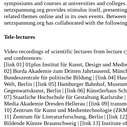
symposiums and courses at universities and colleges.
netzspannung.org provides stimulus itself, presentin
related themes online and in its own events. Betwee
netzspannung.org has collaborated with the following 
Tele-lectures
Video recordings of scientific lectures from lecture
and conferences:
[link 01] 01plus Institut für Kunst, Design und Medi
02] Burda Akademie zum Dritten Jahrtausend, Münc
Bundeszentrale für politische Bildung
|
[link 04] Hau
Welt, Berlin
|
[link 05] Hamburger Bahnhof, Museum
Gegenwartskunst, Berlin
|
[link 06] Künstlerhaus Sc
07] Staatliche Hochschule für Gestaltung Karlsruhe
|
Media Akademie Dresden Hellerau
|
[link 09] transm
10] Zentrum für Kunst und Medientechnologie (ZKM
11] Zentrum für Literaturforschung, Berlin
|
[link 12
Bildende Künste Braunschweig
|
[link 13] Institute 