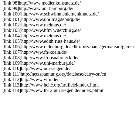
[link 98]
http://www.medienkunstnetz.de/
[link 99]
http://www.uni-hamburg.de/
[link 100]
http://www.schwimmenlernenimnetz.de/
[link 101]
http://www.uni-magdeburg.de/
[link 102]
http://www.meimus.de/
[link 103]
http://www.hfm-wuerzburg.de/
[link 104]
http://www.meimus.de/
[link 105]
http://www.edith-russ-haus.de/
[link 106]
http://www.oldenburg.de/edith-russ-haus/german/aufgemisc
[link 107]
http://www.fh-koeln.de/
[link 108]
http://www.fh-osnabrueck.de/
[link 109]
http://www.uni-marburg.de/
[link 110]
http://www.uni-siegen.de/
[link 111]
http://netzspannung.org/database/carry-on/en
[link 112]
http://www.vifu.de/
[link 113]
http://www.hehe.org/artificiel/index.html
[link 114]
http://www.fb12.uni-siegen.de/index.phtml