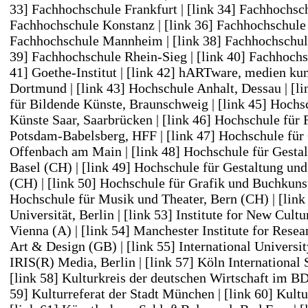
33] Fachhochschule Frankfurt
|
[link 34] Fachhochsc
Fachhochschule Konstanz
|
[link 36] Fachhochschul
Fachhochschule Mannheim
|
[link 38] Fachhochschu
39] Fachhochschule Rhein-Sieg
|
[link 40] Fachhochs
41] Goethe-Institut
|
[link 42] hARTware, medien kun
Dortmund
|
[link 43] Hochschule Anhalt, Dessau
|
[l
für Bildende Künste, Braunschweig
|
[link 45] Hochs
Künste Saar, Saarbrücken
|
[link 46] Hochschule für
Potsdam-Babelsberg, HFF
|
[link 47] Hochschule für
Offenbach am Main
|
[link 48] Hochschule für Gesta
Basel (CH)
|
[link 49] Hochschule für Gestaltung und
(CH)
|
[link 50] Hochschule für Grafik und Buchkuns
Hochschule für Musik und Theater, Bern (CH)
|
[lin
Universität, Berlin
|
[link 53] Institute for New Cult
Vienna (A)
|
[link 54] Manchester Institute for Resea
Art & Design (GB)
|
[link 55] International Univers
IRIS(R) Media, Berlin
|
[link 57] Köln International
[link 58] Kulturkreis der deutschen Wirtschaft im BDI
59] Kulturreferat der Stadt München
|
[link 60] Kultu